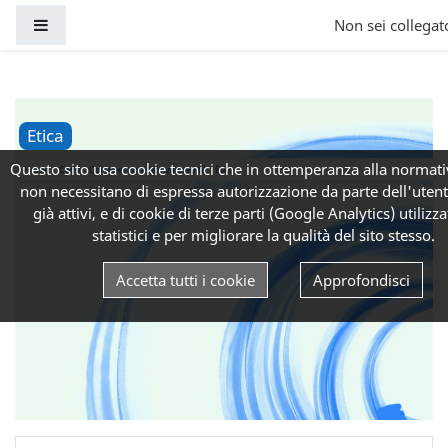
Vai al contenuto principale
Pannello laterale
Non sei collegato
Etica
Questo sito usa cookie tecnici che in ottemperanza alla normati
Home
Corsi
Corsi per tutti (senza crediti)
Etica
non necessitano di espressa autorizzazione da parte dell'uten
già attivi, e di cookie di terze parti (Google Analytics) utilizzat
statistici e per migliorare la qualità del sito stesso.
Accetta tutti i cookie
Approfondisci