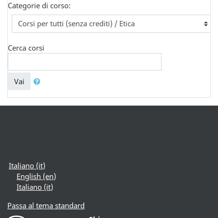
Categorie di corso:
Cerca corsi
Vai
Italiano ‎(it)‎
English ‎(en)‎
Italiano ‎(it)‎
Passa al tema standard