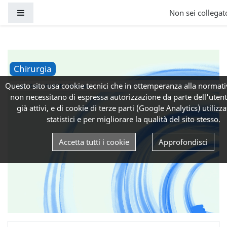
Vai al contenuto principale
Pannello laterale
Non sei collegato
Chirurgia
Questo sito usa cookie tecnici che in ottemperanza alla normati
Home
Corsi
CliniFAD
Chirurgia
non necessitano di espressa autorizzazione da parte dell'uten
già attivi, e di cookie di terze parti (Google Analytics) utilizzat
statistici e per migliorare la qualità del sito stesso.
Accetta tutti i cookie
Approfondisci