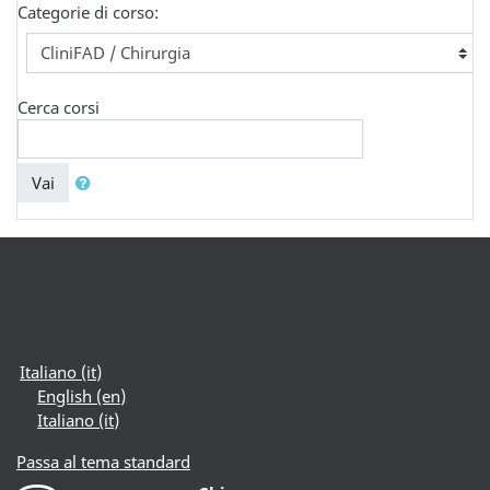
Categorie di corso:
Cerca corsi
Vai
Italiano ‎(it)‎
English ‎(en)‎
Italiano ‎(it)‎
Passa al tema standard