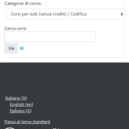
Categorie di corso:
Cerca corsi
Vai
Italiano ‎(it)‎
English ‎(en)‎
Italiano ‎(it)‎
Passa al tema standard