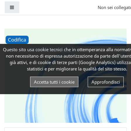
Vai al contenuto principale
Pannello laterale
Non sei collegato
Codifica
Questo sito usa cookie tecnici che in ottemperanza alla normati
Home
Corsi
Corsi per tutti (senza crediti)
Codifica
non necessitano di espressa autorizzazione da parte dell'uten
già attivi, e di cookie di terze parti (Google Analytics) utilizzat
statistici e per migliorare la qualità del sito stesso.
Accetta tutti i cookie
Approfondisci