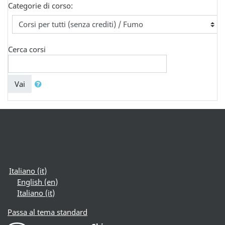
Categorie di corso:
Cerca corsi
Vai
Italiano ‎(it)‎
English ‎(en)‎
Italiano ‎(it)‎
Passa al tema standard