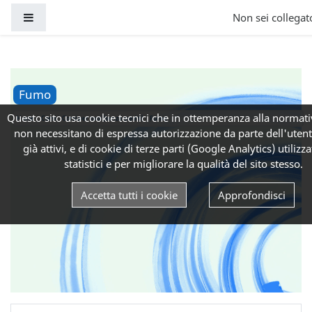
Vai al contenuto principale
Pannello laterale
Non sei collegato
Fumo
Questo sito usa cookie tecnici che in ottemperanza alla normati
Home
Corsi
Corsi per tutti (senza crediti)
Fumo
non necessitano di espressa autorizzazione da parte dell'uten
già attivi, e di cookie di terze parti (Google Analytics) utilizzat
statistici e per migliorare la qualità del sito stesso.
Accetta tutti i cookie
Approfondisci