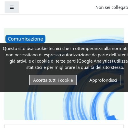
Vai al contenuto principale
Pannello laterale
Non sei collegato
Comunicazione
Questo sito usa cookie tecnici che in ottemperanza alla normati
Home
Corsi
ProFAD
Comunicazione
non necessitano di espressa autorizzazione da parte dell'uten
già attivi, e di cookie di terze parti (Google Analytics) utilizzat
statistici e per migliorare la qualità del sito stesso.
Accetta tutti i cookie
Approfondisci