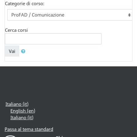
Categorie di corso:
Cerca corsi
Vai
Italiano ‎(it)‎
English ‎(en)‎
Italiano ‎(it)‎
Passa al tema standard