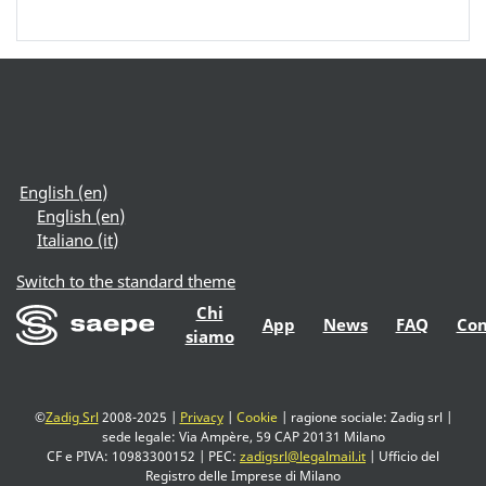
English ‎(en)‎
English ‎(en)‎
Italiano ‎(it)‎
Switch to the standard theme
Chi
App
News
FAQ
Con
siamo
©
Zadig Srl
2008-2025 |
Privacy
|
Cookie
| ragione sociale: Zadig srl |
sede legale: Via Ampère, 59 CAP 20131 Milano
CF
e
PIVA
: 10983300152 |
PEC
:
zadigsrl@legalmail.it
| Ufficio del
Registro delle Imprese di Milano