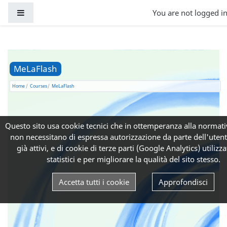
Skip to main content
Side panel
You are not logged in
MeLaFlash
Home
Courses
MeLaFlash
Questo sito usa cookie tecnici che in ottemperanza alla normati
non necessitano di espressa autorizzazione da parte dell'uten
già attivi, e di cookie di terze parti (Google Analytics) utilizzat
statistici e per migliorare la qualità del sito stesso.
Accetta tutti i cookie
Approfondisci